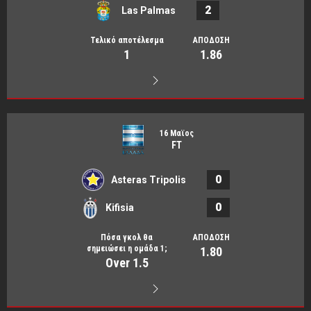
2
Las Palmas
Τελικό αποτέλεσμα
ΑΠΟΔΟΣΗ
1
1.86
16 Μαϊος
FT
0
Asteras Tripolis
0
Kifisia
Πόσα γκολ θα
ΑΠΟΔΟΣΗ
σημειώσει η ομάδα 1;
1.80
Over 1.5