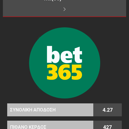
4.27
ΣΥΝΟΛΙΚΗ ΑΠΟΔΟΣΗ
427
ΠΙΘΑΝΟ ΚΕΡΔΟΣ