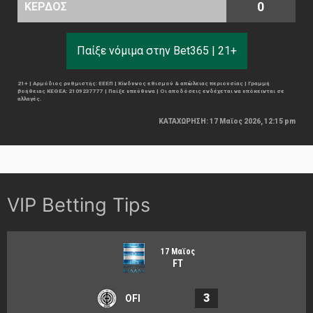
0
ΚΕΡΔΟΣ
Παίξε νόμιμα στην Bet365 | 21+
21+ | Αρμόδιος ρυθμιστής: ΕΕΕΠ | Κίνδυνος εθισμού & απώλειας περιουσίας | Γραμμή
βοήθειας ΚΕΘΕΑ: 2109237777 | Παίξε υπεύθυνα | Οι αποδόσεις ενδέχεται να υπόκεινται σε
αλλαγές.
ΚΑΤΑΧΩΡΗΣΗ: 17 Μαϊος 2026, 12:15 pm
VIP Betting Tips
17 Μαϊος
FT
3
OFI