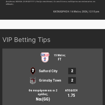
βοήθειας ΚΕΘΕΑ: 2109237777 | Παίξε υπεύθυνα | Οι αποδόσεις ενδέχεται να υπόκεινται σε
αλλαγές.
ΚΑΤΑΧΩΡΗΣΗ: 16 Μαϊος 2026, 12:15 pm
VIP Betting Tips
15 Μαϊος
FT
2
Salford City
2
Grimsby Town
Θα σκοράρουν και οι 2
ΑΠΟΔΟΣΗ
ομάδες;
1.75
Ναι(GG)