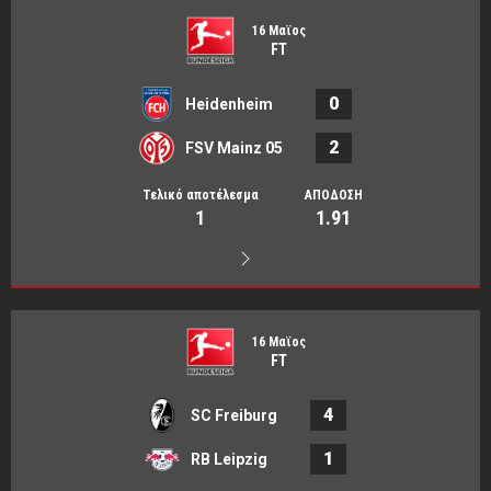
16 Μαϊος
FT
0
Heidenheim
2
FSV Mainz 05
Τελικό αποτέλεσμα
ΑΠΟΔΟΣΗ
1
1.91
16 Μαϊος
FT
4
SC Freiburg
1
RB Leipzig