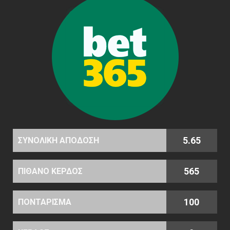
5.65
ΣΥΝΟΛΙΚΗ ΑΠΟΔΟΣΗ
565
ΠΙΘΑΝΟ ΚΕΡΔΟΣ
100
ΠΟΝΤΑΡΙΣΜΑ