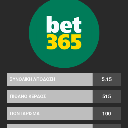
5.15
ΣΥΝΟΛΙΚΗ ΑΠΟΔΟΣΗ
515
ΠΙΘΑΝΟ ΚΕΡΔΟΣ
100
ΠΟΝΤΑΡΙΣΜΑ