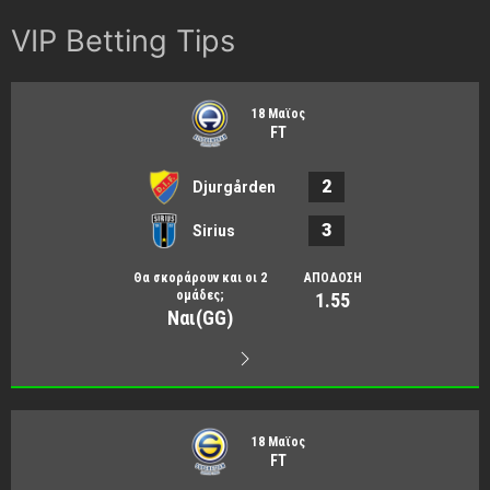
VIP Betting Tips
18 Μαϊος
FT
2
Djurgården
3
Sirius
Θα σκοράρουν και οι 2
ΑΠΟΔΟΣΗ
ομάδες;
1.55
Ναι(GG)
18 Μαϊος
FT